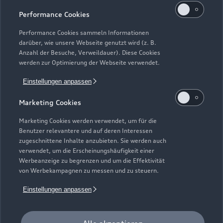
Geschlossen
,
öffnet am
Montag 09:00
Performance Cookies
Performance Cookies sammeln Informationen
Teiledienst
darüber, wie unsere Webseite genutzt wird (z. B.
Geschlossen
,
öffnet am
Montag 08:00
Anzahl der Besuche, Verweildauer). Diese Cookies
werden zur Optimierung der Webseite verwendet.
Bitte beachten Sie, dass außerhalb der gesetzlichen
Einstellungen anpassen
Öffnungszeiten keine Beratung, kein Verkauf und keine
Probefahrt erfolgen kann.
Marketing Cookies
Marketing Cookies werden verwendet, um für die
Benutzer relevantere und auf deren Interessen
zugeschnittene Inhalte anzubieten. Sie werden auch
verwendet, um die Erscheinungshäufigkeit einer
Werbeanzeige zu begrenzen und um die Effektivität
von Werbekampagnen zu messen und zu steuern.
Einstellungen anpassen