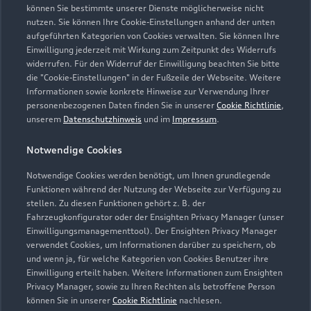
können Sie bestimmte unserer Dienste möglicherweise nicht
Aubinger Weg 47-51
nutzen. Sie können Ihre Cookie-Einstellungen anhand der unten
82178 Puchheim
aufgeführten Kategorien von Cookies verwalten. Sie können Ihre
Einwilligung jederzeit mit Wirkung zum Zeitpunkt des Widerrufs
089 8901510
widerrufen. Für den Widerruf der Einwilligung beachten Sie bitte
die "Cookie-Einstellungen" in der Fußzeile der Webseite. Weitere
Informationen sowie konkrete Hinweise zur Verwendung Ihrer
sebastian.moser@autohaus-moser.de
personenbezogenen Daten finden Sie in unserer
Cookie Richtlinie
,
unserem
Datenschutzhinweis
und im
Impressum
.
Kontaktdaten herunterladen
Notwendige Cookies
Notwendige Cookies werden benötigt, um Ihnen grundlegende
Funktionen während der Nutzung der Webseite zur Verfügung zu
Öffnungszeiten
stellen. Zu diesen Funktionen gehört z. B. der
Fahrzeugkonfigurator oder der Ensighten Privacy Manager (unser
Einwilligungsmanagementtool). Der Ensighten Privacy Manager
verwendet Cookies, um Informationen darüber zu speichern, ob
Service
und wenn ja, für welche Kategorien von Cookies Benutzer ihre
Geschlossen
,
öffnet am
Montag 07:00
Einwilligung erteilt haben. Weitere Informationen zum Ensighten
Privacy Manager, sowie zu Ihren Rechten als betroffene Person
können Sie in unserer
Cookie Richtlinie
nachlesen.
Verkauf