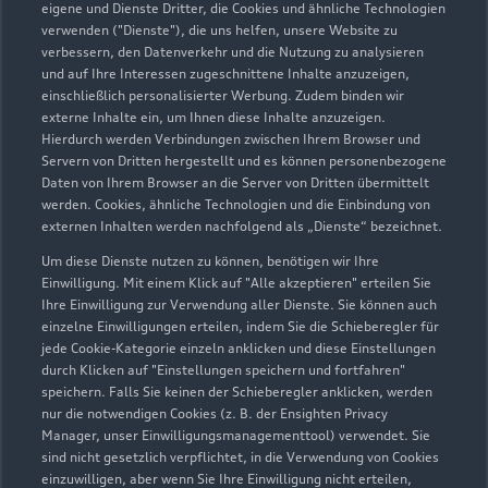
eigene und Dienste Dritter, die Cookies und ähnliche Technologien
verwenden ("Dienste"), die uns helfen, unsere Website zu
Autohaus Moser GmbH
verbessern, den Datenverkehr und die Nutzung zu analysieren
und auf Ihre Interessen zugeschnittene Inhalte anzuzeigen,
Aubinger Weg 47-51,
einschließlich personalisierter Werbung. Zudem binden wir
82178 Puchheim
externe Inhalte ein, um Ihnen diese Inhalte anzuzeigen.
Hierdurch werden Verbindungen zwischen Ihrem Browser und
Servern von Dritten hergestellt und es können personenbezogene
Autoverkauf
Servicepartner
e-tron
Daten von Ihrem Browser an die Server von Dritten übermittelt
werden. Cookies, ähnliche Technologien und die Einbindung von
externen Inhalten werden nachfolgend als „Dienste“ bezeichnet.
Um diese Dienste nutzen zu können, benötigen wir Ihre
Einwilligung. Mit einem Klick auf "Alle akzeptieren" erteilen Sie
Ihre Einwilligung zur Verwendung aller Dienste. Sie können auch
einzelne Einwilligungen erteilen, indem Sie die Schieberegler für
jede Cookie-Kategorie einzeln anklicken und diese Einstellungen
durch Klicken auf "Einstellungen speichern und fortfahren"
speichern. Falls Sie keinen der Schieberegler anklicken, werden
nur die notwendigen Cookies (z. B. der Ensighten Privacy
Manager, unser Einwilligungsmanagementtool) verwendet. Sie
sind nicht gesetzlich verpflichtet, in die Verwendung von Cookies
einzuwilligen, aber wenn Sie Ihre Einwilligung nicht erteilen,